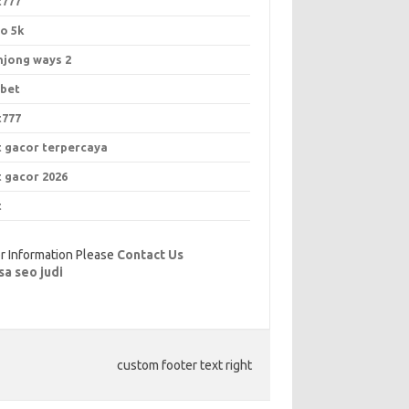
t777
o 5k
jong ways 2
bet
t777
t gacor terpercaya
t gacor 2026
t
r Information Please
Contact Us
sa seo judi
custom footer text right