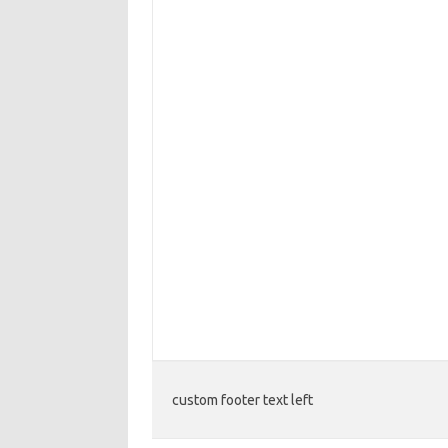
custom footer text left