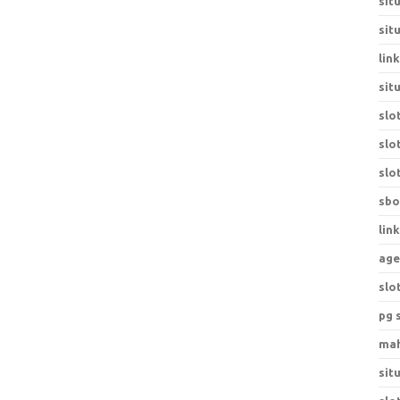
sit
sit
lin
sit
slo
slo
slo
sbo
lin
age
slo
pg 
mah
sit