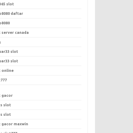
365 slot
8080 daftar
o8080
t server canada
场
uar33 slot
uar33 slot
t online
t777
t gacor
us slot
us slot
t gacor maxwin