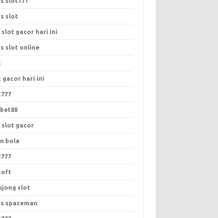
us slot777
us slot
k slot gacor hari ini
us slot online
t
t gacor hari ini
t777
bet88
k slot gacor
n bola
t777
soft
jong slot
us spaceman