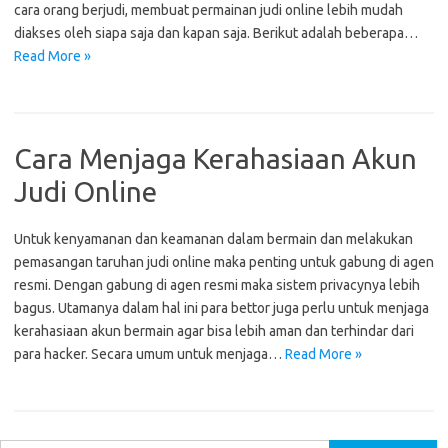
cara orang berjudi, membuat permainan judi online lebih mudah
diakses oleh siapa saja dan kapan saja. Berikut adalah beberapa…
Read More »
Cara Menjaga Kerahasiaan Akun
Judi Online
Untuk kenyamanan dan keamanan dalam bermain dan melakukan
pemasangan taruhan judi online maka penting untuk gabung di agen
resmi. Dengan gabung di agen resmi maka sistem privacynya lebih
bagus. Utamanya dalam hal ini para bettor juga perlu untuk menjaga
kerahasiaan akun bermain agar bisa lebih aman dan terhindar dari
para hacker. Secara umum untuk menjaga…
Read More »