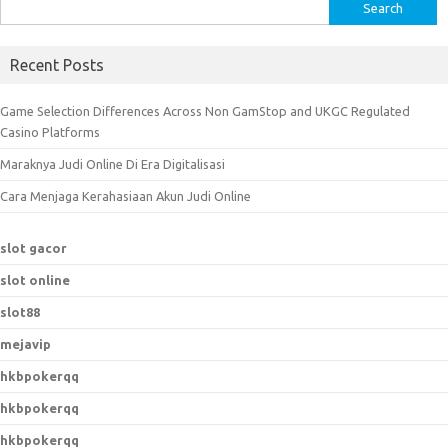
S
e
a
Recent Posts
r
c
Game Selection Differences Across Non GamStop and UKGC Regulated
h
Casino Platforms
f
Maraknya Judi Online Di Era Digitalisasi
o
r
Cara Menjaga Kerahasiaan Akun Judi Online
:
slot gacor
slot online
slot88
mejavip
hkbpokerqq
hkbpokerqq
hkbpokerqq