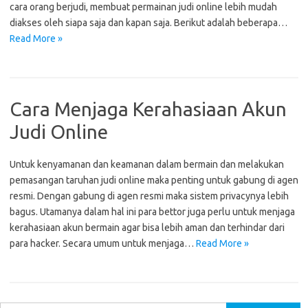
cara orang berjudi, membuat permainan judi online lebih mudah
diakses oleh siapa saja dan kapan saja. Berikut adalah beberapa…
Read More »
Cara Menjaga Kerahasiaan Akun
Judi Online
Untuk kenyamanan dan keamanan dalam bermain dan melakukan
pemasangan taruhan judi online maka penting untuk gabung di agen
resmi. Dengan gabung di agen resmi maka sistem privacynya lebih
bagus. Utamanya dalam hal ini para bettor juga perlu untuk menjaga
kerahasiaan akun bermain agar bisa lebih aman dan terhindar dari
para hacker. Secara umum untuk menjaga…
Read More »