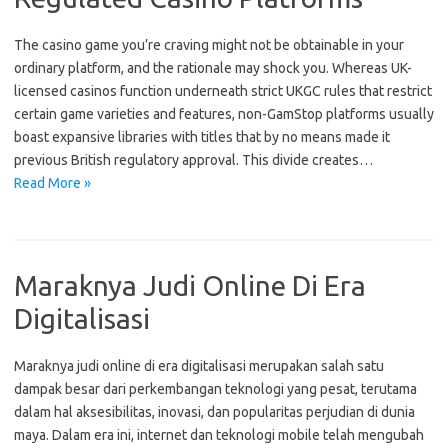
The casino game you’re craving might not be obtainable in your
ordinary platform, and the rationale may shock you. Whereas UK-
licensed casinos function underneath strict UKGC rules that restrict
certain game varieties and features, non-GamStop platforms usually
boast expansive libraries with titles that by no means made it
previous British regulatory approval. This divide creates…
Read More »
Maraknya Judi Online Di Era
Digitalisasi
Maraknya judi online di era digitalisasi merupakan salah satu
dampak besar dari perkembangan teknologi yang pesat, terutama
dalam hal aksesibilitas, inovasi, dan popularitas perjudian di dunia
maya. Dalam era ini, internet dan teknologi mobile telah mengubah