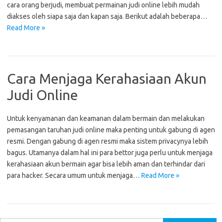
cara orang berjudi, membuat permainan judi online lebih mudah
diakses oleh siapa saja dan kapan saja. Berikut adalah beberapa…
Read More »
Cara Menjaga Kerahasiaan Akun
Judi Online
Untuk kenyamanan dan keamanan dalam bermain dan melakukan
pemasangan taruhan judi online maka penting untuk gabung di agen
resmi. Dengan gabung di agen resmi maka sistem privacynya lebih
bagus. Utamanya dalam hal ini para bettor juga perlu untuk menjaga
kerahasiaan akun bermain agar bisa lebih aman dan terhindar dari
para hacker. Secara umum untuk menjaga…
Read More »