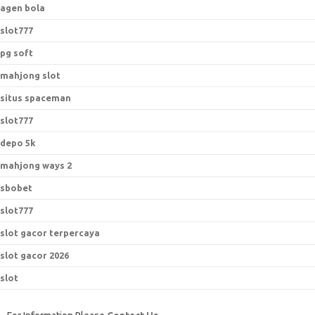
agen bola
slot777
pg soft
mahjong slot
situs spaceman
slot777
depo 5k
mahjong ways 2
sbobet
slot777
slot gacor terpercaya
slot gacor 2026
slot