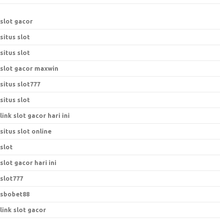
slot gacor
situs slot
situs slot
slot gacor maxwin
situs slot777
situs slot
link slot gacor hari ini
situs slot online
slot
slot gacor hari ini
slot777
sbobet88
link slot gacor