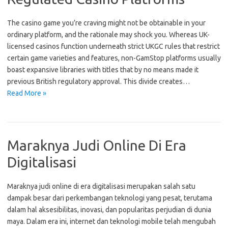
The casino game you’re craving might not be obtainable in your
ordinary platform, and the rationale may shock you. Whereas UK-
licensed casinos function underneath strict UKGC rules that restrict
certain game varieties and features, non-GamStop platforms usually
boast expansive libraries with titles that by no means made it
previous British regulatory approval. This divide creates…
Read More »
Maraknya Judi Online Di Era
Digitalisasi
Maraknya judi online di era digitalisasi merupakan salah satu
dampak besar dari perkembangan teknologi yang pesat, terutama
dalam hal aksesibilitas, inovasi, dan popularitas perjudian di dunia
maya. Dalam era ini, internet dan teknologi mobile telah mengubah