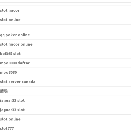
slot gacor
slot online
qq poker online
slot gacor online
koi365 slot
mpo8080 daftar
mpo8080
slot server canada
赌场
jaguar33 slot
jaguar33 slot
slot online
slot777