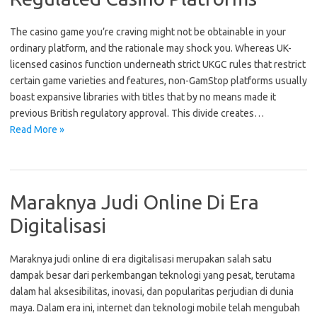
The casino game you’re craving might not be obtainable in your
ordinary platform, and the rationale may shock you. Whereas UK-
licensed casinos function underneath strict UKGC rules that restrict
certain game varieties and features, non-GamStop platforms usually
boast expansive libraries with titles that by no means made it
previous British regulatory approval. This divide creates…
Read More »
Maraknya Judi Online Di Era
Digitalisasi
Maraknya judi online di era digitalisasi merupakan salah satu
dampak besar dari perkembangan teknologi yang pesat, terutama
dalam hal aksesibilitas, inovasi, dan popularitas perjudian di dunia
maya. Dalam era ini, internet dan teknologi mobile telah mengubah