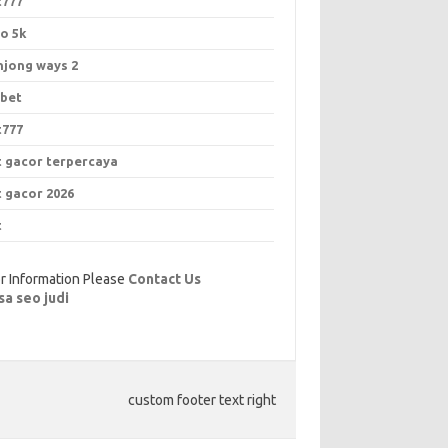
t777
o 5k
jong ways 2
bet
t777
t gacor terpercaya
t gacor 2026
t
r Information Please
Contact Us
sa seo judi
custom footer text right