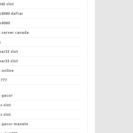
365 slot
8080 daftar
o8080
t server canada
场
uar33 slot
uar33 slot
t online
t777
t gacor
us slot
us slot
t gacor maxwin