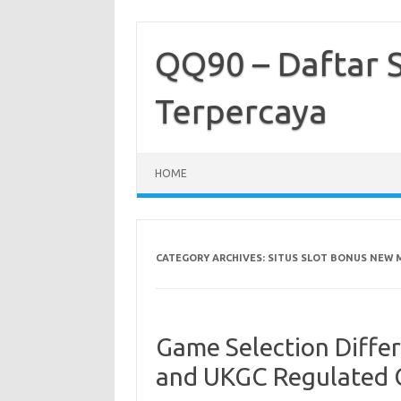
Skip
to
content
QQ90 – Daftar S
Terpercaya
HOME
CATEGORY ARCHIVES:
SITUS SLOT BONUS NEW
Game Selection Diffe
and UKGC Regulated 