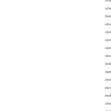
sit
sit
lin
sit
slo
slo
slo
sbo
lin
age
slo
pg 
mah
sit