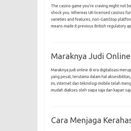
The casino game you’re craving might not be 
shock you. Whereas UK-licensed casinos func
varieties and features, non-GamStop platform
means made it previous British regulatory a
Maraknya Judi Online D
Maraknya judi online di era digitalisasi me
yang pesat, terutama dalam hal aksesibilitas,
ini, internet dan teknologi mobile telah men
mudah diakses oleh siapa saja dan kapan sa
Cara Menjaga Kerahas