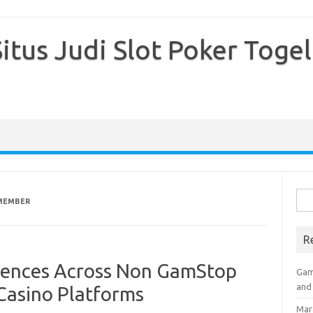
itus Judi Slot Poker Togel
Sea
 MEMBER
for:
R
rences Across Non GamStop
Gam
and
Casino Platforms
Mara