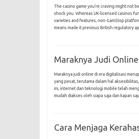
The casino game you’re craving might not be 
shock you. Whereas UK-licensed casinos func
varieties and features, non-GamStop platform
means made it previous British regulatory a
Maraknya Judi Online D
Maraknya judi online di era digitalisasi me
yang pesat, terutama dalam hal aksesibilitas,
ini, internet dan teknologi mobile telah men
mudah diakses oleh siapa saja dan kapan sa
Cara Menjaga Kerahas