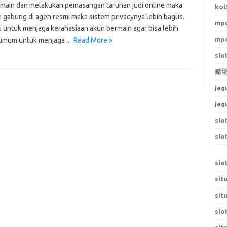
ain dan melakukan pemasangan taruhan judi online maka
koi
 gabung di agen resmi maka sistem privacynya lebih bagus.
mpo
lu untuk menjaga kerahasiaan akun bermain agar bisa lebih
mp
ra umum untuk menjaga…
Read More »
slo
赌
jag
jag
slo
slo
slo
sit
sit
slo