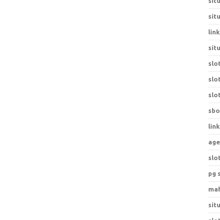
sit
sit
lin
sit
slo
slo
slo
sbo
lin
age
slo
pg 
mah
sit