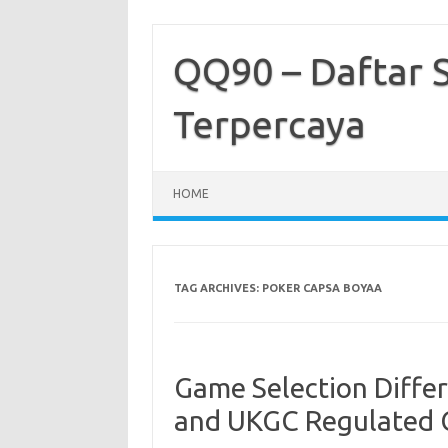
Skip
to
content
QQ90 – Daftar S
Terpercaya
HOME
TAG ARCHIVES:
POKER CAPSA BOYAA
Game Selection Diffe
and UKGC Regulated 