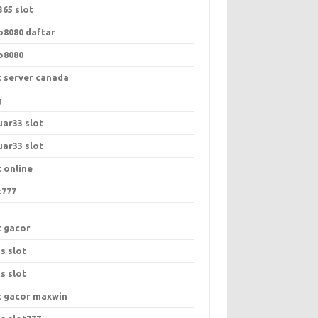
365 slot
8080 daftar
o8080
t server canada
场
uar33 slot
uar33 slot
t online
t777
t gacor
us slot
us slot
t gacor maxwin