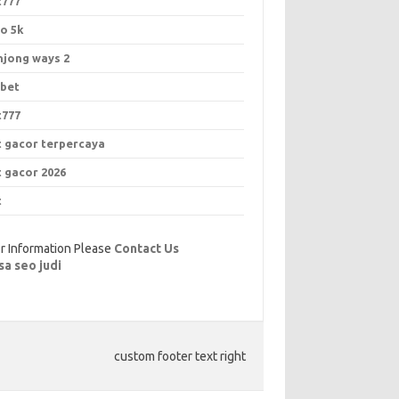
t777
o 5k
jong ways 2
bet
t777
t gacor terpercaya
t gacor 2026
t
r Information Please
Contact Us
sa seo judi
custom footer text right