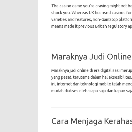
The casino game you’re craving might not be 
shock you. Whereas UK-licensed casinos func
varieties and features, non-GamStop platform
means made it previous British regulatory a
Maraknya Judi Online D
Maraknya judi online di era digitalisasi me
yang pesat, terutama dalam hal aksesibilitas,
ini, internet dan teknologi mobile telah men
mudah diakses oleh siapa saja dan kapan sa
Cara Menjaga Kerahas