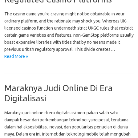
The casino game you’re craving might not be obtainable in your
ordinary platform, and the rationale may shock you. Whereas UK-
licensed casinos function underneath strict UKGC rules that restrict
certain game varieties and features, non-GamStop platforms usually
boast expansive libraries with titles that by no means made it
previous British regulatory approval. This divide creates…
Read More »
Maraknya Judi Online Di Era
Digitalisasi
Maraknya judi online di era digitalisasi merupakan salah satu
dampak besar dari perkembangan teknologi yang pesat, terutama
dalam hal aksesibilitas, inovasi, dan popularitas perjudian di dunia
maya. Dalam era ini, internet dan teknologi mobile telah mengubah