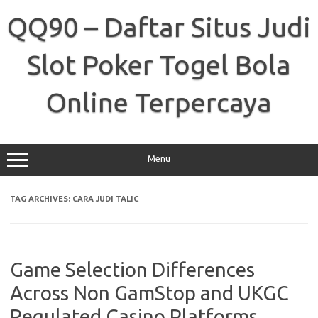
Skip
to
QQ90 – Daftar Situs Judi
content
Slot Poker Togel Bola
Online Terpercaya
Menu
TAG ARCHIVES:
CARA JUDI TALIC
Game Selection Differences
Across Non GamStop and UKGC
Regulated Casino Platforms