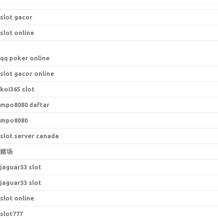
slot gacor
slot online
qq poker online
slot gacor online
koi365 slot
mpo8080 daftar
mpo8080
slot server canada
赌场
jaguar33 slot
jaguar33 slot
slot online
slot777