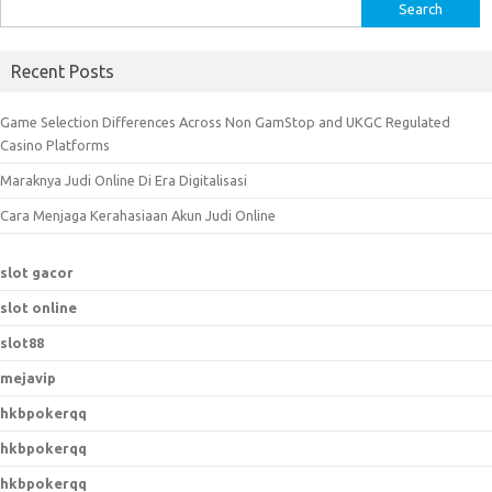
S
e
a
Recent Posts
r
c
Game Selection Differences Across Non GamStop and UKGC Regulated
h
Casino Platforms
f
Maraknya Judi Online Di Era Digitalisasi
o
r
Cara Menjaga Kerahasiaan Akun Judi Online
:
slot gacor
slot online
slot88
mejavip
hkbpokerqq
hkbpokerqq
hkbpokerqq