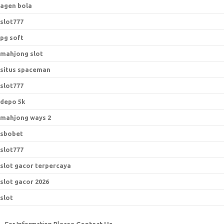
agen bola
slot777
pg soft
mahjong slot
situs spaceman
slot777
depo 5k
mahjong ways 2
sbobet
slot777
slot gacor terpercaya
slot gacor 2026
slot