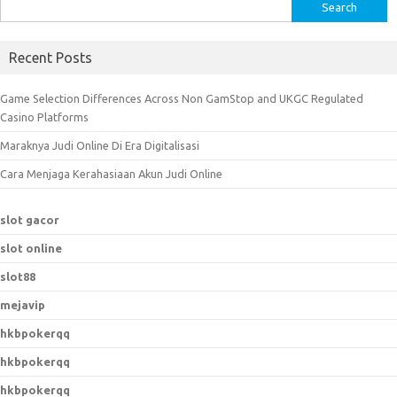
S
e
a
Recent Posts
r
c
Game Selection Differences Across Non GamStop and UKGC Regulated
h
Casino Platforms
f
Maraknya Judi Online Di Era Digitalisasi
o
r
Cara Menjaga Kerahasiaan Akun Judi Online
:
slot gacor
slot online
slot88
mejavip
hkbpokerqq
hkbpokerqq
hkbpokerqq