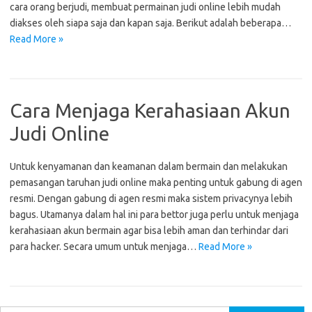
cara orang berjudi, membuat permainan judi online lebih mudah
diakses oleh siapa saja dan kapan saja. Berikut adalah beberapa…
Read More »
Cara Menjaga Kerahasiaan Akun
Judi Online
Untuk kenyamanan dan keamanan dalam bermain dan melakukan
pemasangan taruhan judi online maka penting untuk gabung di agen
resmi. Dengan gabung di agen resmi maka sistem privacynya lebih
bagus. Utamanya dalam hal ini para bettor juga perlu untuk menjaga
kerahasiaan akun bermain agar bisa lebih aman dan terhindar dari
para hacker. Secara umum untuk menjaga…
Read More »