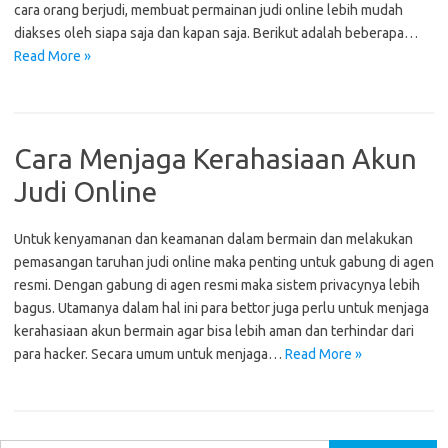
cara orang berjudi, membuat permainan judi online lebih mudah
diakses oleh siapa saja dan kapan saja. Berikut adalah beberapa…
Read More »
Cara Menjaga Kerahasiaan Akun
Judi Online
Untuk kenyamanan dan keamanan dalam bermain dan melakukan
pemasangan taruhan judi online maka penting untuk gabung di agen
resmi. Dengan gabung di agen resmi maka sistem privacynya lebih
bagus. Utamanya dalam hal ini para bettor juga perlu untuk menjaga
kerahasiaan akun bermain agar bisa lebih aman dan terhindar dari
para hacker. Secara umum untuk menjaga…
Read More »