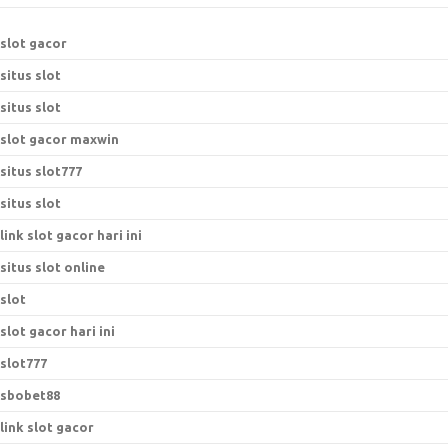
slot gacor
situs slot
situs slot
slot gacor maxwin
situs slot777
situs slot
link slot gacor hari ini
situs slot online
slot
slot gacor hari ini
slot777
sbobet88
link slot gacor