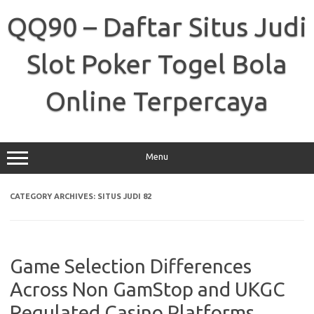
Skip
to
QQ90 – Daftar Situs Judi
content
Slot Poker Togel Bola
Online Terpercaya
Menu
CATEGORY ARCHIVES:
SITUS JUDI 82
Game Selection Differences
Across Non GamStop and UKGC
Regulated Casino Platforms