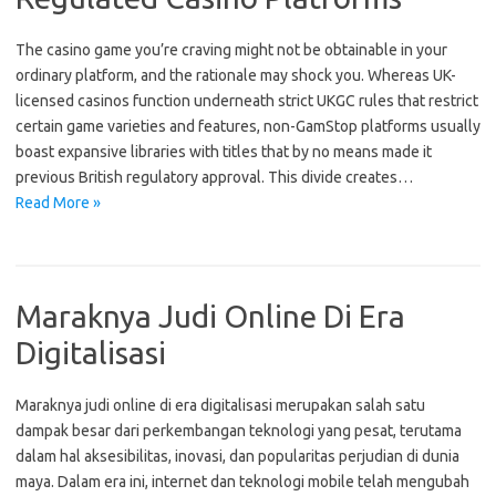
The casino game you’re craving might not be obtainable in your
ordinary platform, and the rationale may shock you. Whereas UK-
licensed casinos function underneath strict UKGC rules that restrict
certain game varieties and features, non-GamStop platforms usually
boast expansive libraries with titles that by no means made it
previous British regulatory approval. This divide creates…
Read More »
Maraknya Judi Online Di Era
Digitalisasi
Maraknya judi online di era digitalisasi merupakan salah satu
dampak besar dari perkembangan teknologi yang pesat, terutama
dalam hal aksesibilitas, inovasi, dan popularitas perjudian di dunia
maya. Dalam era ini, internet dan teknologi mobile telah mengubah