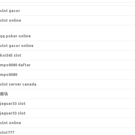
slot gacor
slot online
qq poker online
slot gacor online
koi365 slot
mpo8080 daftar
mpo8080
slot server canada
赌场
jaguar33 slot
jaguar33 slot
slot online
slot777