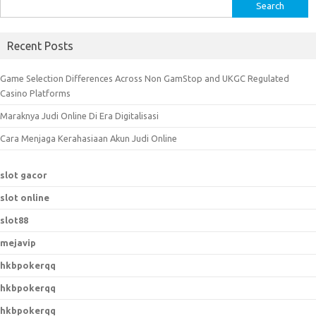
S
e
a
Recent Posts
r
c
Game Selection Differences Across Non GamStop and UKGC Regulated
h
Casino Platforms
f
Maraknya Judi Online Di Era Digitalisasi
o
r
Cara Menjaga Kerahasiaan Akun Judi Online
:
slot gacor
slot online
slot88
mejavip
hkbpokerqq
hkbpokerqq
hkbpokerqq