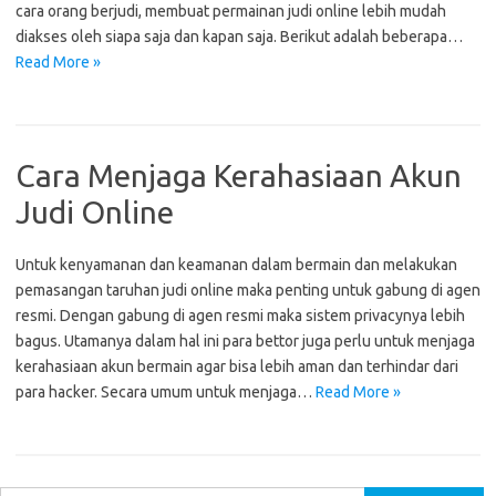
cara orang berjudi, membuat permainan judi online lebih mudah
diakses oleh siapa saja dan kapan saja. Berikut adalah beberapa…
Read More »
Cara Menjaga Kerahasiaan Akun
Judi Online
Untuk kenyamanan dan keamanan dalam bermain dan melakukan
pemasangan taruhan judi online maka penting untuk gabung di agen
resmi. Dengan gabung di agen resmi maka sistem privacynya lebih
bagus. Utamanya dalam hal ini para bettor juga perlu untuk menjaga
kerahasiaan akun bermain agar bisa lebih aman dan terhindar dari
para hacker. Secara umum untuk menjaga…
Read More »