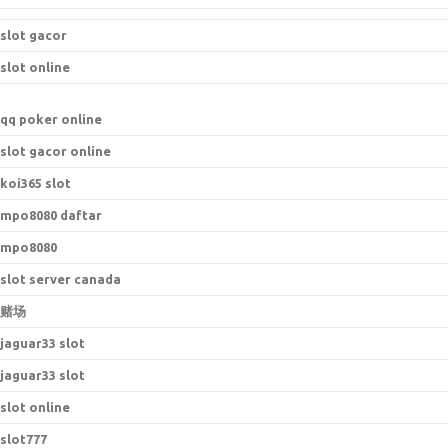
slot gacor
slot online
qq poker online
slot gacor online
koi365 slot
mpo8080 daftar
mpo8080
slot server canada
赌场
jaguar33 slot
jaguar33 slot
slot online
slot777