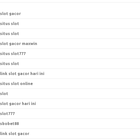
slot gacor
situs slot
situs slot
slot gacor maxwin
situs slot777
situs slot
link slot gacor hari ini
situs slot online
slot
slot gacor hari ini
slot777
sbobet88
link slot gacor