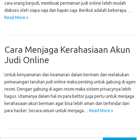
cara orang berjudi, membuat permainan judi online lebih mudah
diakses oleh siapa saja dan kapan saja. Berikut adalah beberapa…
Read More »
Cara Menjaga Kerahasiaan Akun
Judi Online
Untuk kenyamanan dan keamanan dalam bermain dan melakukan
pemasangan taruhan judi online maka penting untuk gabung di agen
resmi. Dengan gabung di agen resmi maka sistem privacynya lebih
bagus. Utamanya dalam hal ini para bettor juga perlu untuk menjaga
kerahasiaan akun bermain agar bisa lebih aman dan terhindar dari
para hacker. Secara umum untuk menjaga…
Read More »