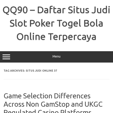
Skip
to
QQ90 – Daftar Situs Judi
content
Slot Poker Togel Bola
Online Terpercaya
Menu
TAG ARCHIVES:
SITUS JUDI ONLINE 37
Game Selection Differences
Across Non GamStop and UKGC
Regulated Casino Platforms