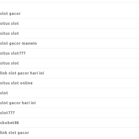
slot gacor
situs slot
situs slot
slot gacor maxwin
situs slot777
situs slot
link slot gacor hari ini
situs slot online
slot
slot gacor hari ini
slot777
sbobet88
link slot gacor