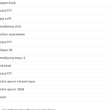
agen bola
slot777
pg soft
mahjong slot
situs spaceman
slot777
depo 5k
mahjong ways 2
sbobet
slot777
slot gacor terpercaya
slot gacor 2026
slot