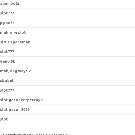
agen bola
slot777
pg soft
mahjong slot
situs spaceman
slot777
depo 5k
mahjong ways 2
sbobet
slot777
slot gacor terpercaya
slot gacor 2026
slot