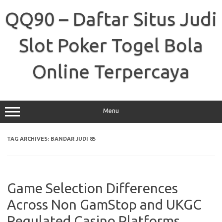
Skip
to
QQ90 – Daftar Situs Judi
content
Slot Poker Togel Bola
Online Terpercaya
Menu
TAG ARCHIVES:
BANDAR JUDI 85
Game Selection Differences
Across Non GamStop and UKGC
Regulated Casino Platforms