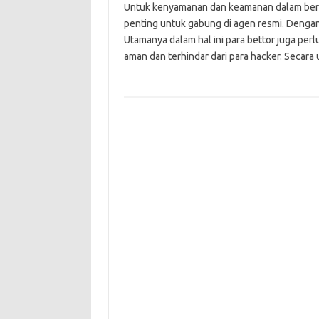
Untuk kenyamanan dan keamanan dalam berm
penting untuk gabung di agen resmi. Dengan
Utamanya dalam hal ini para bettor juga per
aman dan terhindar dari para hacker. Seca