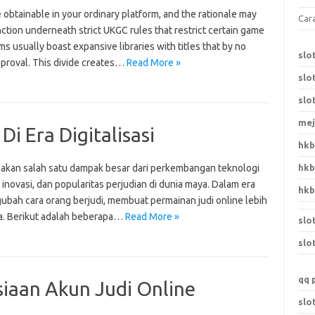
obtainable in your ordinary platform, and the rationale may
Car
tion underneath strict UKGC rules that restrict certain game
s usually boast expansive libraries with titles that by no
slo
pproval. This divide creates…
Read More »
slo
slo
mej
i Era Digitalisasi
hk
rupakan salah satu dampak besar dari perkembangan teknologi
hk
 inovasi, dan popularitas perjudian di dunia maya. Dalam era
hk
gubah cara orang berjudi, membuat permainan judi online lebih
ja. Berikut adalah beberapa…
Read More »
slo
slo
qq 
iaan Akun Judi Online
slo