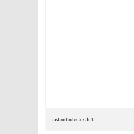
custom footer text left