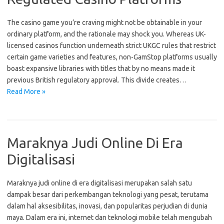
The casino game you’re craving might not be obtainable in your
ordinary platform, and the rationale may shock you. Whereas UK-
licensed casinos function underneath strict UKGC rules that restrict
certain game varieties and features, non-GamStop platforms usually
boast expansive libraries with titles that by no means made it
previous British regulatory approval. This divide creates…
Read More »
Maraknya Judi Online Di Era
Digitalisasi
Maraknya judi online di era digitalisasi merupakan salah satu
dampak besar dari perkembangan teknologi yang pesat, terutama
dalam hal aksesibilitas, inovasi, dan popularitas perjudian di dunia
maya. Dalam era ini, internet dan teknologi mobile telah mengubah