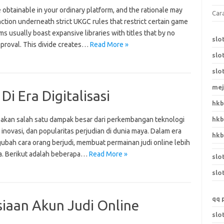
obtainable in your ordinary platform, and the rationale may
Car
tion underneath strict UKGC rules that restrict certain game
s usually boast expansive libraries with titles that by no
slo
pproval. This divide creates…
Read More »
slo
slo
mej
i Era Digitalisasi
hk
rupakan salah satu dampak besar dari perkembangan teknologi
hk
 inovasi, dan popularitas perjudian di dunia maya. Dalam era
hk
gubah cara orang berjudi, membuat permainan judi online lebih
ja. Berikut adalah beberapa…
Read More »
slo
slo
qq 
iaan Akun Judi Online
slo