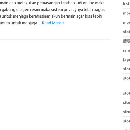
ain dan melakukan pemasangan taruhan judi online maka
koi
 gabung di agen resmi maka sistem privacynya lebih bagus.
mpo
lu untuk menjaga kerahasiaan akun bermain agar bisa lebih
mp
ra umum untuk menjaga…
Read More »
slo
赌
jag
jag
slo
slo
slo
sit
sit
slo