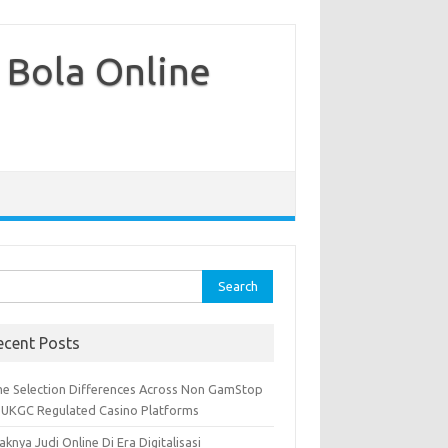
 Bola Online
rch
ecent Posts
e Selection Differences Across Non GamStop
 UKGC Regulated Casino Platforms
knya Judi Online Di Era Digitalisasi