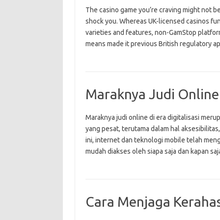
The casino game you’re craving might not be 
shock you. Whereas UK-licensed casinos func
varieties and features, non-GamStop platform
means made it previous British regulatory a
Maraknya Judi Online D
Maraknya judi online di era digitalisasi me
yang pesat, terutama dalam hal aksesibilitas,
ini, internet dan teknologi mobile telah men
mudah diakses oleh siapa saja dan kapan sa
Cara Menjaga Kerahas