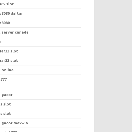
365 slot
8080 daftar
o8080
t server canada
场
uar33 slot
uar33 slot
t online
t777
t gacor
us slot
us slot
t gacor maxwin