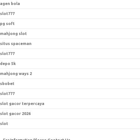
agen bola
slot777
pg soft
mahjong slot
situs spaceman
slot777
depo 5k
mahjong ways 2
sbobet
slot777
slot gacor terpercaya
slot gacor 2026
slot