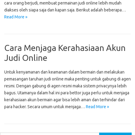
cara orang berjudi, membuat permainan judi online lebih mudah
diakses oleh siapa saja dan kapan saja. Berikut adalah beberapa…
Read More »
Cara Menjaga Kerahasiaan Akun
Judi Online
Untuk kenyamanan dan keamanan dalam bermain dan melakukan
pemasangan taruhan judi online maka penting untuk gabung di agen
resmi. Dengan gabung di agen resmi maka sistem privacynya lebih
bagus. Utamanya dalam hal ini para bettor juga perlu untuk menjaga
kerahasiaan akun bermain agar bisa lebih aman dan terhindar dari
para hacker. Secara umum untuk menjaga…
Read More »