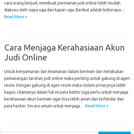
cara orang berjudi, membuat permainan judi online lebih mudah
diakses oleh siapa saja dan kapan saja. Berikut adalah beberapa…
Read More »
Cara Menjaga Kerahasiaan Akun
Judi Online
Untuk kenyamanan dan keamanan dalam bermain dan melakukan
pemasangan taruhan judi online maka penting untuk gabung di agen
resmi. Dengan gabung di agen resmi maka sistem privacynya lebih
bagus. Utamanya dalam hal ini para bettor juga perlu untuk menjaga
kerahasiaan akun bermain agar bisa lebih aman dan terhindar dari
para hacker. Secara umum untuk menjaga…
Read More »