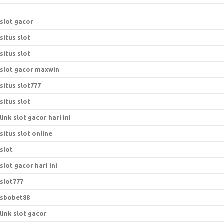
slot gacor
situs slot
situs slot
slot gacor maxwin
situs slot777
situs slot
link slot gacor hari ini
situs slot online
slot
slot gacor hari ini
slot777
sbobet88
link slot gacor