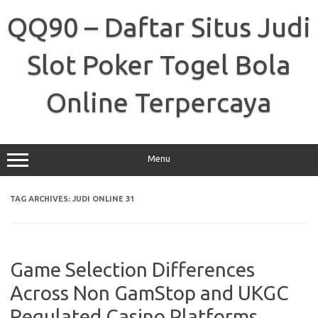
Skip
to
QQ90 – Daftar Situs Judi
content
Slot Poker Togel Bola
Online Terpercaya
Menu
TAG ARCHIVES:
JUDI ONLINE 31
Game Selection Differences
Across Non GamStop and UKGC
Regulated Casino Platforms