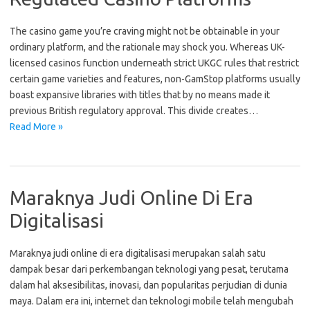
The casino game you’re craving might not be obtainable in your
ordinary platform, and the rationale may shock you. Whereas UK-
licensed casinos function underneath strict UKGC rules that restrict
certain game varieties and features, non-GamStop platforms usually
boast expansive libraries with titles that by no means made it
previous British regulatory approval. This divide creates…
Read More »
Maraknya Judi Online Di Era
Digitalisasi
Maraknya judi online di era digitalisasi merupakan salah satu
dampak besar dari perkembangan teknologi yang pesat, terutama
dalam hal aksesibilitas, inovasi, dan popularitas perjudian di dunia
maya. Dalam era ini, internet dan teknologi mobile telah mengubah