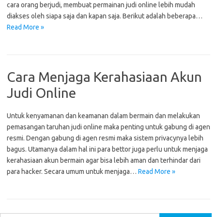
cara orang berjudi, membuat permainan judi online lebih mudah
diakses oleh siapa saja dan kapan saja. Berikut adalah beberapa…
Read More »
Cara Menjaga Kerahasiaan Akun
Judi Online
Untuk kenyamanan dan keamanan dalam bermain dan melakukan
pemasangan taruhan judi online maka penting untuk gabung di agen
resmi. Dengan gabung di agen resmi maka sistem privacynya lebih
bagus. Utamanya dalam hal ini para bettor juga perlu untuk menjaga
kerahasiaan akun bermain agar bisa lebih aman dan terhindar dari
para hacker. Secara umum untuk menjaga…
Read More »