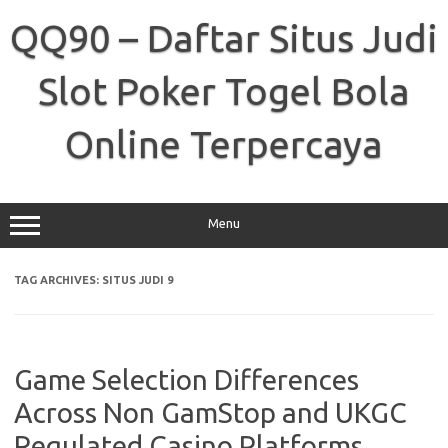
Skip
to
QQ90 – Daftar Situs Judi
content
Slot Poker Togel Bola
Online Terpercaya
Menu
TAG ARCHIVES:
SITUS JUDI 9
Game Selection Differences
Across Non GamStop and UKGC
Regulated Casino Platforms