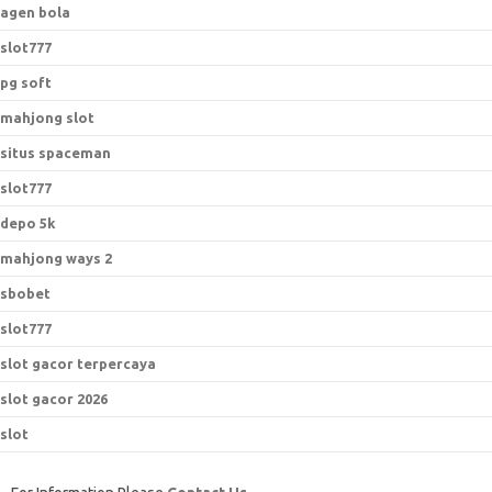
agen bola
slot777
pg soft
mahjong slot
situs spaceman
slot777
depo 5k
mahjong ways 2
sbobet
slot777
slot gacor terpercaya
slot gacor 2026
slot