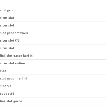
slot gacor
situs slot
situs slot
slot gacor maxwin
situs slot777
situs slot
link slot gacor hari ini
situs slot online
slot
slot gacor hari ini
slot777
sbobet88
link slot gacor