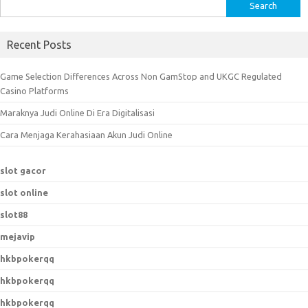
S
e
a
Recent Posts
r
c
Game Selection Differences Across Non GamStop and UKGC Regulated
h
Casino Platforms
f
Maraknya Judi Online Di Era Digitalisasi
o
r
Cara Menjaga Kerahasiaan Akun Judi Online
:
slot gacor
slot online
slot88
mejavip
hkbpokerqq
hkbpokerqq
hkbpokerqq