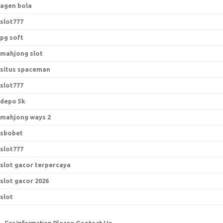
agen bola
slot777
pg soft
mahjong slot
situs spaceman
slot777
depo 5k
mahjong ways 2
sbobet
slot777
slot gacor terpercaya
slot gacor 2026
slot