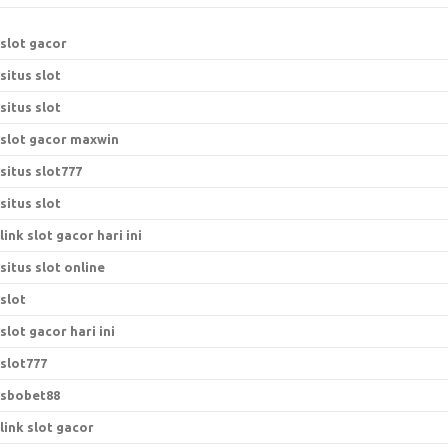
slot gacor
situs slot
situs slot
slot gacor maxwin
situs slot777
situs slot
link slot gacor hari ini
situs slot online
slot
slot gacor hari ini
slot777
sbobet88
link slot gacor