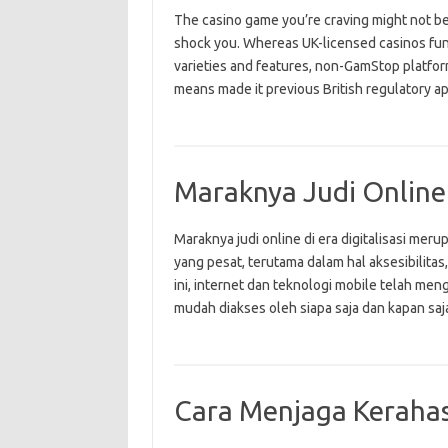
The casino game you’re craving might not be 
shock you. Whereas UK-licensed casinos func
varieties and features, non-GamStop platform
means made it previous British regulatory a
Maraknya Judi Online D
Maraknya judi online di era digitalisasi me
yang pesat, terutama dalam hal aksesibilitas,
ini, internet dan teknologi mobile telah men
mudah diakses oleh siapa saja dan kapan sa
Cara Menjaga Kerahas