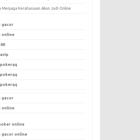
a Menjaga Kerahasiaan Akun Judi Online
t gacor
t online
t88
avip
bpokerqq
bpokerqq
bpokerqq
t gacor
t online
poker online
t gacor online