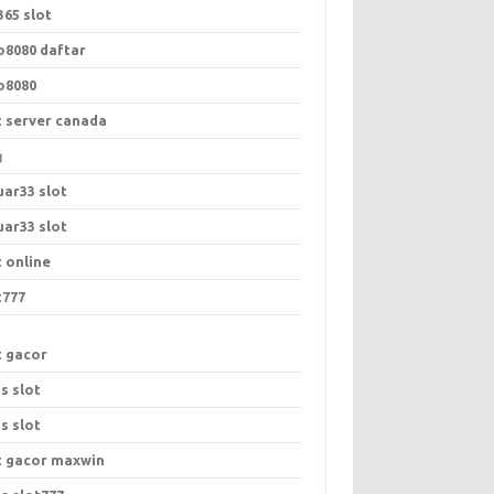
365 slot
8080 daftar
o8080
t server canada
场
uar33 slot
uar33 slot
t online
t777
t gacor
us slot
us slot
t gacor maxwin