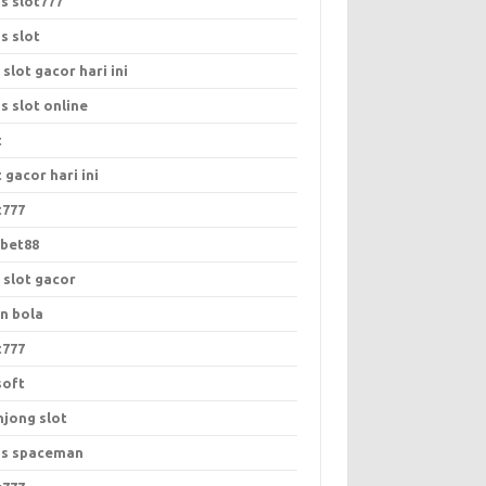
us slot777
us slot
k slot gacor hari ini
us slot online
t
t gacor hari ini
t777
bet88
k slot gacor
n bola
t777
soft
jong slot
us spaceman