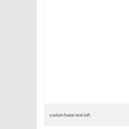
custom footer text left