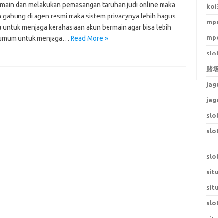
ain dan melakukan pemasangan taruhan judi online maka
koi
 gabung di agen resmi maka sistem privacynya lebih bagus.
mpo
lu untuk menjaga kerahasiaan akun bermain agar bisa lebih
mp
ra umum untuk menjaga…
Read More »
slo
赌
jag
jag
slo
slo
slo
sit
sit
slo