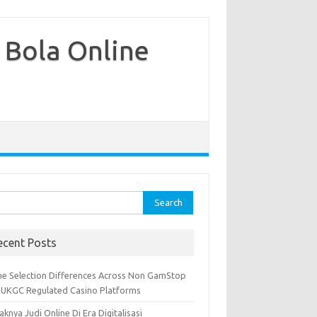
 Bola Online
rch
ecent Posts
e Selection Differences Across Non GamStop
 UKGC Regulated Casino Platforms
knya Judi Online Di Era Digitalisasi