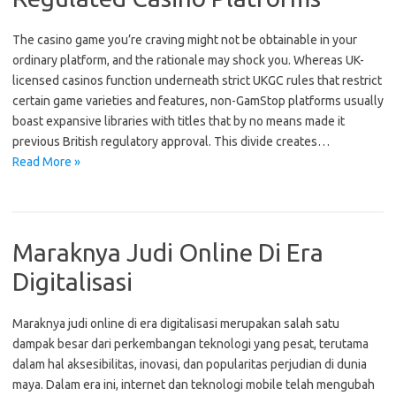
The casino game you’re craving might not be obtainable in your
ordinary platform, and the rationale may shock you. Whereas UK-
licensed casinos function underneath strict UKGC rules that restrict
certain game varieties and features, non-GamStop platforms usually
boast expansive libraries with titles that by no means made it
previous British regulatory approval. This divide creates…
Read More »
Maraknya Judi Online Di Era
Digitalisasi
Maraknya judi online di era digitalisasi merupakan salah satu
dampak besar dari perkembangan teknologi yang pesat, terutama
dalam hal aksesibilitas, inovasi, dan popularitas perjudian di dunia
maya. Dalam era ini, internet dan teknologi mobile telah mengubah