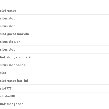
slot gacor
situs slot
situs slot
slot gacor maxwin
situs slot777
situs slot
link slot gacor hari ini
situs slot online
slot
slot gacor hari ini
slot777
sbobet88
link slot gacor