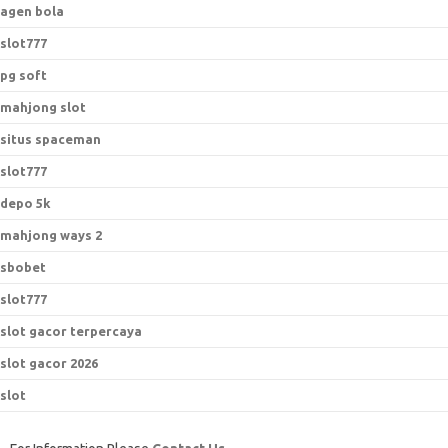
agen bola
slot777
pg soft
mahjong slot
situs spaceman
slot777
depo 5k
mahjong ways 2
sbobet
slot777
slot gacor terpercaya
slot gacor 2026
slot