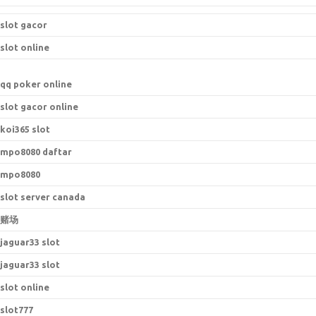
slot gacor
slot online
qq poker online
slot gacor online
koi365 slot
mpo8080 daftar
mpo8080
slot server canada
赌场
jaguar33 slot
jaguar33 slot
slot online
slot777