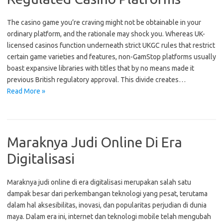
The casino game you’re craving might not be obtainable in your
ordinary platform, and the rationale may shock you. Whereas UK-
licensed casinos function underneath strict UKGC rules that restrict
certain game varieties and features, non-GamStop platforms usually
boast expansive libraries with titles that by no means made it
previous British regulatory approval. This divide creates…
Read More »
Maraknya Judi Online Di Era
Digitalisasi
Maraknya judi online di era digitalisasi merupakan salah satu
dampak besar dari perkembangan teknologi yang pesat, terutama
dalam hal aksesibilitas, inovasi, dan popularitas perjudian di dunia
maya. Dalam era ini, internet dan teknologi mobile telah mengubah