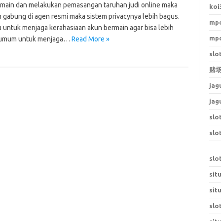
ain dan melakukan pemasangan taruhan judi online maka
koi
 gabung di agen resmi maka sistem privacynya lebih bagus.
mpo
lu untuk menjaga kerahasiaan akun bermain agar bisa lebih
mp
ra umum untuk menjaga…
Read More »
slo
赌
jag
jag
slo
slo
slo
sit
sit
slo