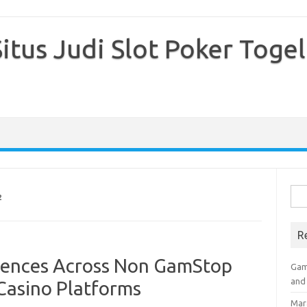
itus Judi Slot Poker Togel
Sea
2
for:
R
rences Across Non GamStop
Gam
and
Casino Platforms
Mara