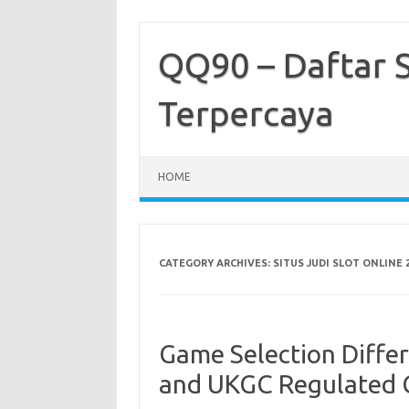
Skip
to
content
QQ90 – Daftar S
Terpercaya
HOME
CATEGORY ARCHIVES:
SITUS JUDI SLOT ONLINE 
Game Selection Diffe
and UKGC Regulated 