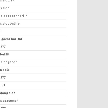
us slot777
us slot
k slot gacor hari ini
us slot online
t
t gacor hari ini
t777
bet88
k slot gacor
n bola
t777
soft
jong slot
us spaceman