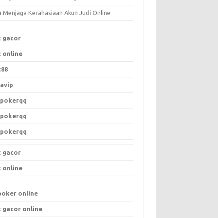
a Menjaga Kerahasiaan Akun Judi Online
t gacor
t online
t88
avip
bpokerqq
bpokerqq
bpokerqq
t gacor
t online
poker online
t gacor online