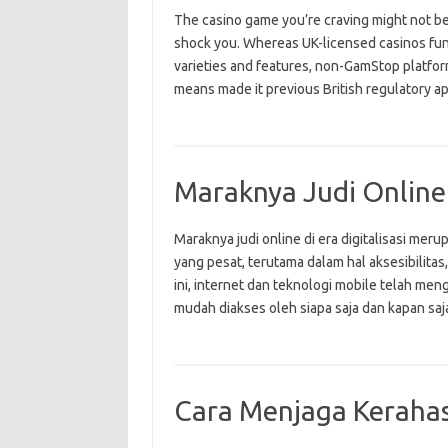
The casino game you’re craving might not be 
shock you. Whereas UK-licensed casinos func
varieties and features, non-GamStop platform
means made it previous British regulatory a
Maraknya Judi Online D
Maraknya judi online di era digitalisasi me
yang pesat, terutama dalam hal aksesibilitas,
ini, internet dan teknologi mobile telah men
mudah diakses oleh siapa saja dan kapan sa
Cara Menjaga Kerahas