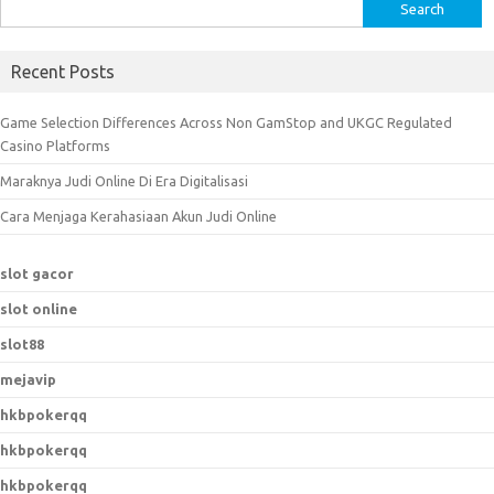
S
e
a
Recent Posts
r
c
Game Selection Differences Across Non GamStop and UKGC Regulated
h
Casino Platforms
f
Maraknya Judi Online Di Era Digitalisasi
o
r
Cara Menjaga Kerahasiaan Akun Judi Online
:
slot gacor
slot online
slot88
mejavip
hkbpokerqq
hkbpokerqq
hkbpokerqq