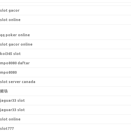
slot gacor
slot online
qq poker online
slot gacor online
koi365 slot
mpo8080 daftar
mpo8080
slot server canada
赌场
jaguar33 slot
jaguar33 slot
slot online
slot777