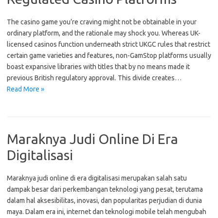
The casino game you’re craving might not be obtainable in your
ordinary platform, and the rationale may shock you. Whereas UK-
licensed casinos function underneath strict UKGC rules that restrict
certain game varieties and features, non-GamStop platforms usually
boast expansive libraries with titles that by no means made it
previous British regulatory approval. This divide creates…
Read More »
Maraknya Judi Online Di Era
Digitalisasi
Maraknya judi online di era digitalisasi merupakan salah satu
dampak besar dari perkembangan teknologi yang pesat, terutama
dalam hal aksesibilitas, inovasi, dan popularitas perjudian di dunia
maya. Dalam era ini, internet dan teknologi mobile telah mengubah