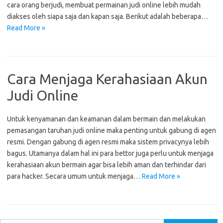
cara orang berjudi, membuat permainan judi online lebih mudah
diakses oleh siapa saja dan kapan saja. Berikut adalah beberapa…
Read More »
Cara Menjaga Kerahasiaan Akun
Judi Online
Untuk kenyamanan dan keamanan dalam bermain dan melakukan
pemasangan taruhan judi online maka penting untuk gabung di agen
resmi. Dengan gabung di agen resmi maka sistem privacynya lebih
bagus. Utamanya dalam hal ini para bettor juga perlu untuk menjaga
kerahasiaan akun bermain agar bisa lebih aman dan terhindar dari
para hacker. Secara umum untuk menjaga…
Read More »