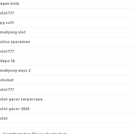
agen bola
slot777
pg soft
mahjong slot
situs spaceman
slot777
depo 5k
mahjong ways 2
sbobet
slot777
slot gacor terpercaya
slot gacor 2026
slot