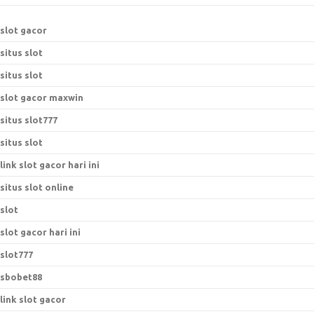
slot gacor
situs slot
situs slot
slot gacor maxwin
situs slot777
situs slot
link slot gacor hari ini
situs slot online
slot
slot gacor hari ini
slot777
sbobet88
link slot gacor