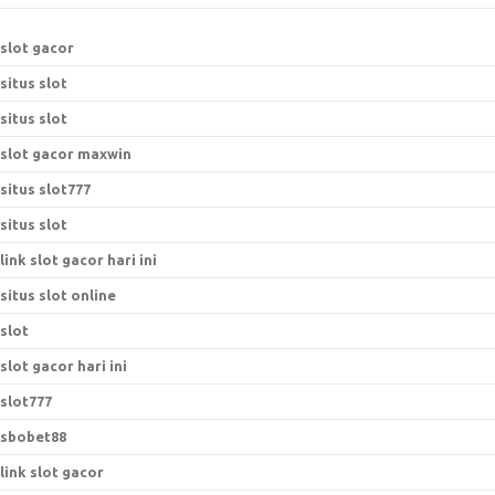
slot gacor
situs slot
situs slot
slot gacor maxwin
situs slot777
situs slot
link slot gacor hari ini
situs slot online
slot
slot gacor hari ini
slot777
sbobet88
link slot gacor