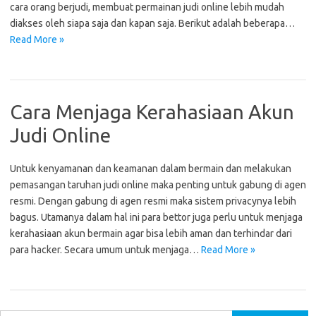
cara orang berjudi, membuat permainan judi online lebih mudah
diakses oleh siapa saja dan kapan saja. Berikut adalah beberapa…
Read More »
Cara Menjaga Kerahasiaan Akun
Judi Online
Untuk kenyamanan dan keamanan dalam bermain dan melakukan
pemasangan taruhan judi online maka penting untuk gabung di agen
resmi. Dengan gabung di agen resmi maka sistem privacynya lebih
bagus. Utamanya dalam hal ini para bettor juga perlu untuk menjaga
kerahasiaan akun bermain agar bisa lebih aman dan terhindar dari
para hacker. Secara umum untuk menjaga…
Read More »