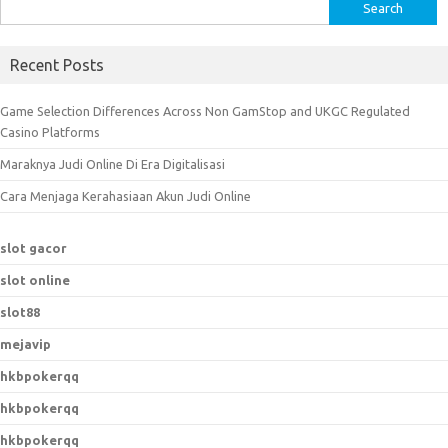
S
e
a
Recent Posts
r
c
Game Selection Differences Across Non GamStop and UKGC Regulated
h
Casino Platforms
f
Maraknya Judi Online Di Era Digitalisasi
o
r
Cara Menjaga Kerahasiaan Akun Judi Online
:
slot gacor
slot online
slot88
mejavip
hkbpokerqq
hkbpokerqq
hkbpokerqq