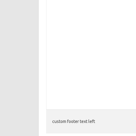
custom footer text left