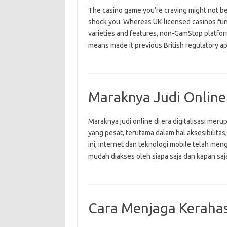
The casino game you’re craving might not be 
shock you. Whereas UK-licensed casinos func
varieties and features, non-GamStop platform
means made it previous British regulatory a
Maraknya Judi Online D
Maraknya judi online di era digitalisasi me
yang pesat, terutama dalam hal aksesibilitas,
ini, internet dan teknologi mobile telah men
mudah diakses oleh siapa saja dan kapan sa
Cara Menjaga Kerahas