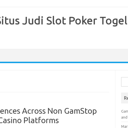
itus Judi Slot Poker Togel
Sea
for:
R
rences Across Non GamStop
Gam
and
Casino Platforms
Mara