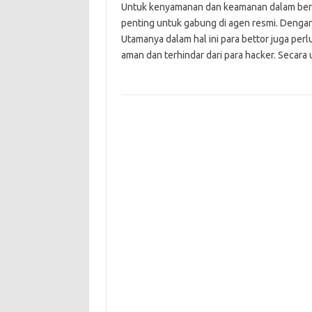
Untuk kenyamanan dan keamanan dalam berm
penting untuk gabung di agen resmi. Dengan
Utamanya dalam hal ini para bettor juga per
aman dan terhindar dari para hacker. Seca