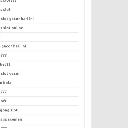
us slot777
us slot
k slot gacor hari ini
us slot online
t
t gacor hari ini
t777
bet88
k slot gacor
n bola
t777
soft
jong slot
us spaceman