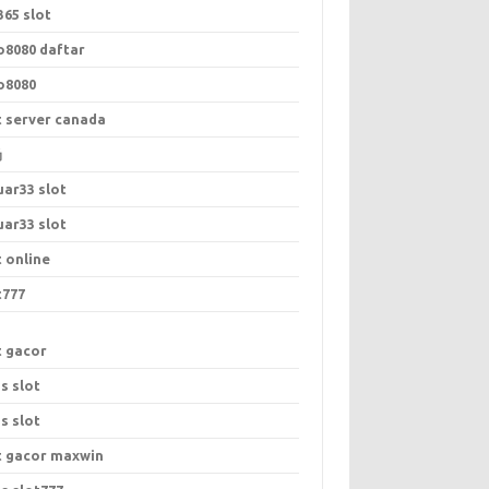
365 slot
8080 daftar
o8080
t server canada
场
uar33 slot
uar33 slot
t online
t777
t gacor
us slot
us slot
t gacor maxwin