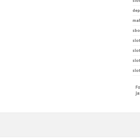
slo
dep
mah
sbo
slo
slo
slo
slo
Fo
ja