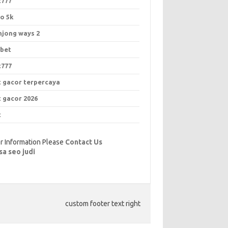
t777
o 5k
jong ways 2
bet
t777
t gacor terpercaya
t gacor 2026
t
r Information Please
Contact Us
sa seo judi
custom footer text right