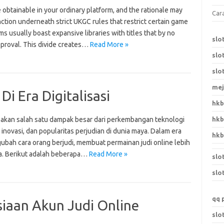
obtainable in your ordinary platform, and the rationale may
Car
tion underneath strict UKGC rules that restrict certain game
s usually boast expansive libraries with titles that by no
slo
pproval. This divide creates…
Read More »
slo
slo
mej
i Era Digitalisasi
hk
rupakan salah satu dampak besar dari perkembangan teknologi
hk
 inovasi, dan popularitas perjudian di dunia maya. Dalam era
hk
gubah cara orang berjudi, membuat permainan judi online lebih
ja. Berikut adalah beberapa…
Read More »
slo
slo
qq 
iaan Akun Judi Online
slo