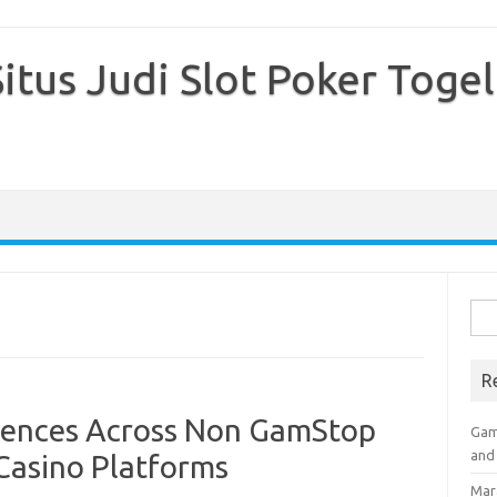
itus Judi Slot Poker Togel
Sea
for:
R
rences Across Non GamStop
Gam
and
Casino Platforms
Mara