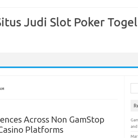
itus Judi Slot Poker Togel
Sea
AM
for:
R
rences Across Non GamStop
Gam
and
Casino Platforms
Mara