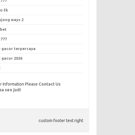
t777
o 5k
jong ways 2
bet
t777
t gacor terpercaya
t gacor 2026
t
r Information Please
Contact Us
sa seo judi
custom footer text right