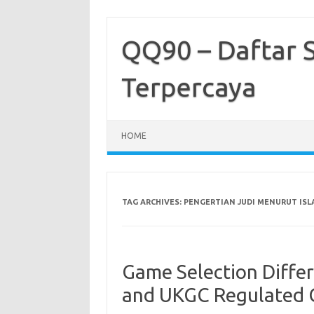
Skip
to
content
QQ90 – Daftar S
Terpercaya
HOME
TAG ARCHIVES:
PENGERTIAN JUDI MENURUT ISL
Game Selection Diffe
and UKGC Regulated 