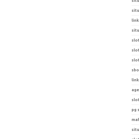
sit
sit
lin
sit
slo
slo
slo
sbo
lin
age
slo
pg 
mah
sit