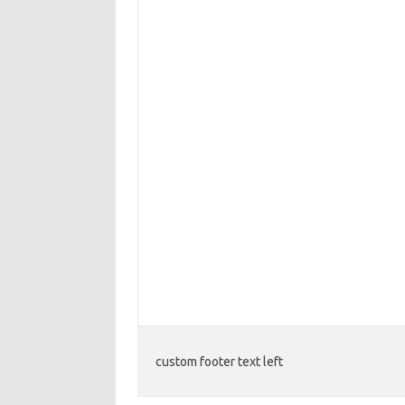
custom footer text left