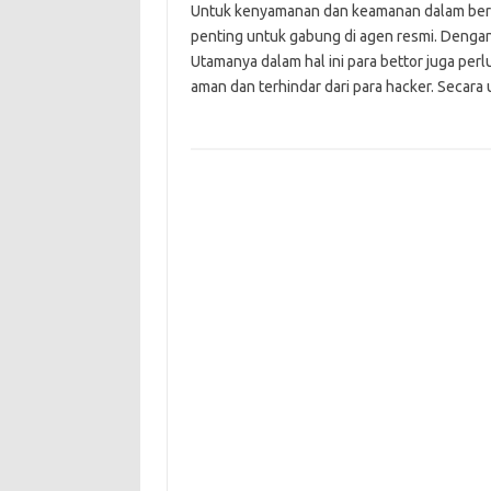
Untuk kenyamanan dan keamanan dalam berm
penting untuk gabung di agen resmi. Dengan
Utamanya dalam hal ini para bettor juga per
aman dan terhindar dari para hacker. Seca