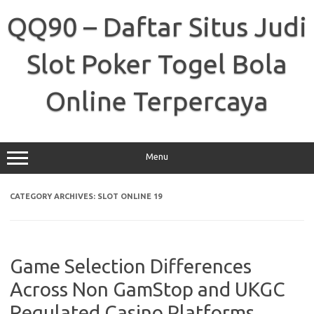
Skip
to
QQ90 – Daftar Situs Judi
content
Slot Poker Togel Bola
Online Terpercaya
Menu
CATEGORY ARCHIVES:
SLOT ONLINE 19
Game Selection Differences
Across Non GamStop and UKGC
Regulated Casino Platforms