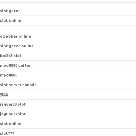
slot gacor
slot online
qq poker online
slot gacor online
koi365 slot
mpo8080 daftar
mpo8080
slot server canada
赌场
jaguar33 slot
jaguar33 slot
slot online
slot777