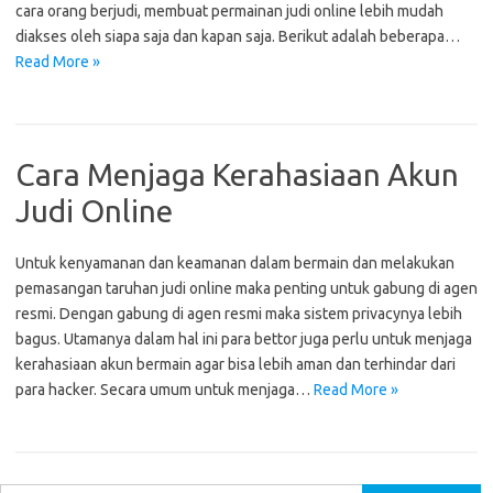
cara orang berjudi, membuat permainan judi online lebih mudah
diakses oleh siapa saja dan kapan saja. Berikut adalah beberapa…
Read More »
Cara Menjaga Kerahasiaan Akun
Judi Online
Untuk kenyamanan dan keamanan dalam bermain dan melakukan
pemasangan taruhan judi online maka penting untuk gabung di agen
resmi. Dengan gabung di agen resmi maka sistem privacynya lebih
bagus. Utamanya dalam hal ini para bettor juga perlu untuk menjaga
kerahasiaan akun bermain agar bisa lebih aman dan terhindar dari
para hacker. Secara umum untuk menjaga…
Read More »