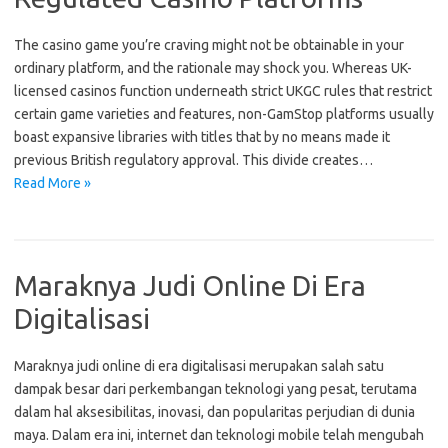
The casino game you’re craving might not be obtainable in your
ordinary platform, and the rationale may shock you. Whereas UK-
licensed casinos function underneath strict UKGC rules that restrict
certain game varieties and features, non-GamStop platforms usually
boast expansive libraries with titles that by no means made it
previous British regulatory approval. This divide creates…
Read More »
Maraknya Judi Online Di Era
Digitalisasi
Maraknya judi online di era digitalisasi merupakan salah satu
dampak besar dari perkembangan teknologi yang pesat, terutama
dalam hal aksesibilitas, inovasi, dan popularitas perjudian di dunia
maya. Dalam era ini, internet dan teknologi mobile telah mengubah