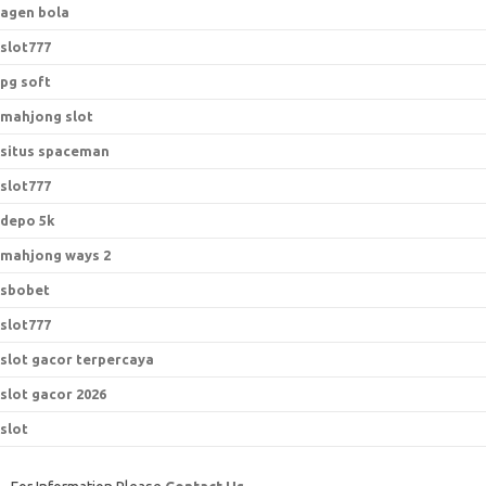
agen bola
slot777
pg soft
mahjong slot
situs spaceman
slot777
depo 5k
mahjong ways 2
sbobet
slot777
slot gacor terpercaya
slot gacor 2026
slot