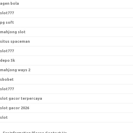
agen bola
slot777
pg soft
mahjong slot
situs spaceman
slot777
depo 5k
mahjong ways 2
sbobet
slot777
slot gacor terpercaya
slot gacor 2026
slot