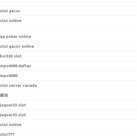
slot gacor
slot online
qq poker online
slot gacor online
koi365 slot
mpo8080 daftar
mpo8080
slot server canada
赌场
jaguar33 slot
jaguar33 slot
slot online
slot777