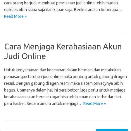
cara orang berjudi, membuat permainan judi online lebih mudah
diakses oleh siapa saja dan kapan saja. Berikut adalah beberapa…
Read More »
Cara Menjaga Kerahasiaan Akun
Judi Online
Untuk kenyamanan dan keamanan dalam bermain dan melakukan
pemasangan taruhan judi online maka penting untuk gabung di agen
resmi. Dengan gabung di agen resmi maka sistem privacynya lebih
bagus. Utamanya dalam hal ini para bettor juga perlu untuk menjaga
kerahasiaan akun bermain agar bisa lebih aman dan terhindar dari
para hacker. Secara umum untuk menjaga…
Read More »