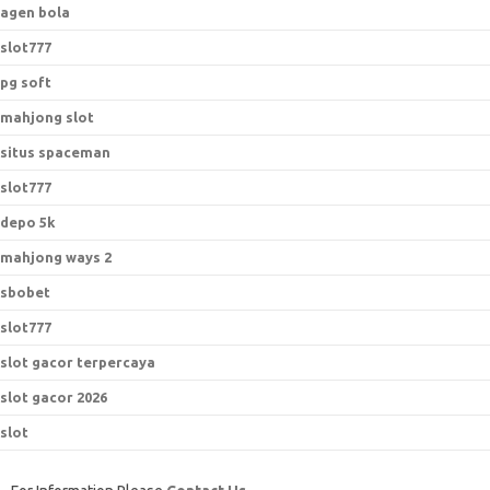
agen bola
slot777
pg soft
mahjong slot
situs spaceman
slot777
depo 5k
mahjong ways 2
sbobet
slot777
slot gacor terpercaya
slot gacor 2026
slot