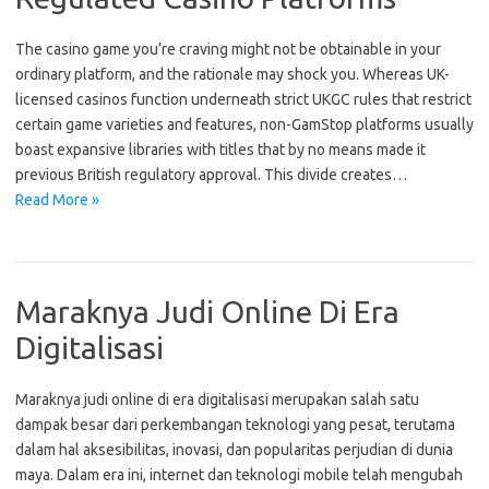
The casino game you’re craving might not be obtainable in your
ordinary platform, and the rationale may shock you. Whereas UK-
licensed casinos function underneath strict UKGC rules that restrict
certain game varieties and features, non-GamStop platforms usually
boast expansive libraries with titles that by no means made it
previous British regulatory approval. This divide creates…
Read More »
Maraknya Judi Online Di Era
Digitalisasi
Maraknya judi online di era digitalisasi merupakan salah satu
dampak besar dari perkembangan teknologi yang pesat, terutama
dalam hal aksesibilitas, inovasi, dan popularitas perjudian di dunia
maya. Dalam era ini, internet dan teknologi mobile telah mengubah