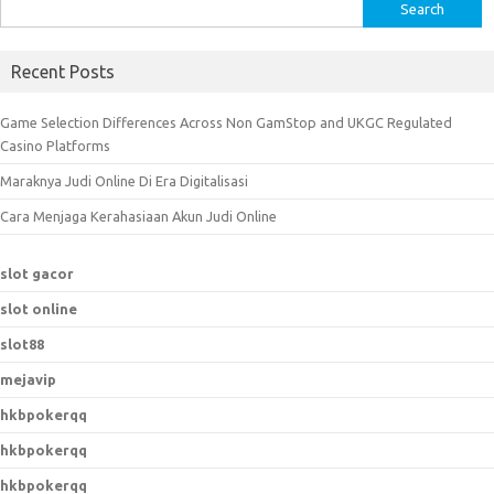
S
e
a
Recent Posts
r
c
Game Selection Differences Across Non GamStop and UKGC Regulated
h
Casino Platforms
f
Maraknya Judi Online Di Era Digitalisasi
o
r
Cara Menjaga Kerahasiaan Akun Judi Online
:
slot gacor
slot online
slot88
mejavip
hkbpokerqq
hkbpokerqq
hkbpokerqq