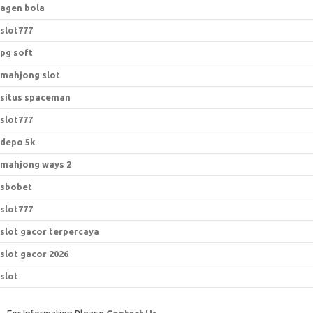
agen bola
slot777
pg soft
mahjong slot
situs spaceman
slot777
depo 5k
mahjong ways 2
sbobet
slot777
slot gacor terpercaya
slot gacor 2026
slot