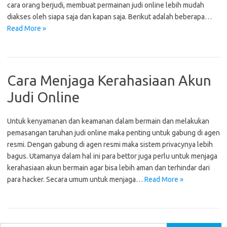
cara orang berjudi, membuat permainan judi online lebih mudah
diakses oleh siapa saja dan kapan saja. Berikut adalah beberapa…
Read More »
Cara Menjaga Kerahasiaan Akun
Judi Online
Untuk kenyamanan dan keamanan dalam bermain dan melakukan
pemasangan taruhan judi online maka penting untuk gabung di agen
resmi. Dengan gabung di agen resmi maka sistem privacynya lebih
bagus. Utamanya dalam hal ini para bettor juga perlu untuk menjaga
kerahasiaan akun bermain agar bisa lebih aman dan terhindar dari
para hacker. Secara umum untuk menjaga…
Read More »