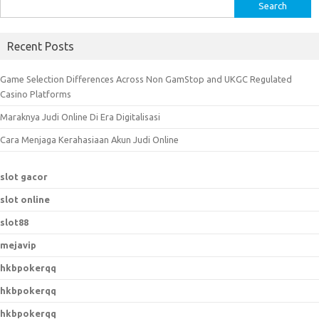
S
e
a
Recent Posts
r
c
Game Selection Differences Across Non GamStop and UKGC Regulated
h
Casino Platforms
f
Maraknya Judi Online Di Era Digitalisasi
o
r
Cara Menjaga Kerahasiaan Akun Judi Online
:
slot gacor
slot online
slot88
mejavip
hkbpokerqq
hkbpokerqq
hkbpokerqq