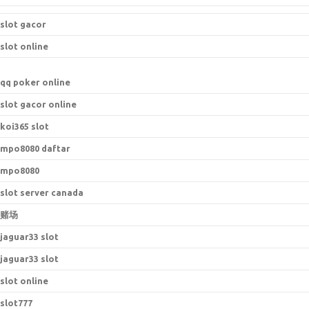
slot gacor
slot online
qq poker online
slot gacor online
koi365 slot
mpo8080 daftar
mpo8080
slot server canada
赌场
jaguar33 slot
jaguar33 slot
slot online
slot777