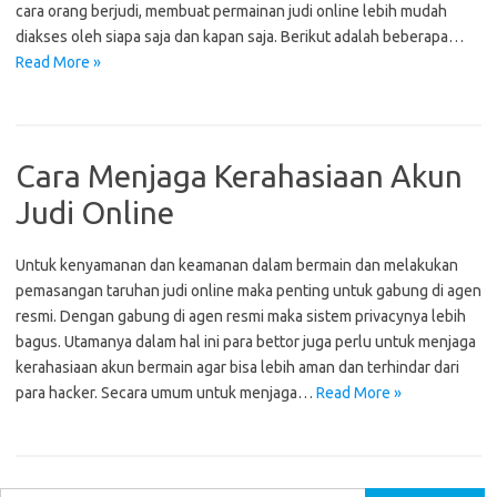
cara orang berjudi, membuat permainan judi online lebih mudah
diakses oleh siapa saja dan kapan saja. Berikut adalah beberapa…
Read More »
Cara Menjaga Kerahasiaan Akun
Judi Online
Untuk kenyamanan dan keamanan dalam bermain dan melakukan
pemasangan taruhan judi online maka penting untuk gabung di agen
resmi. Dengan gabung di agen resmi maka sistem privacynya lebih
bagus. Utamanya dalam hal ini para bettor juga perlu untuk menjaga
kerahasiaan akun bermain agar bisa lebih aman dan terhindar dari
para hacker. Secara umum untuk menjaga…
Read More »