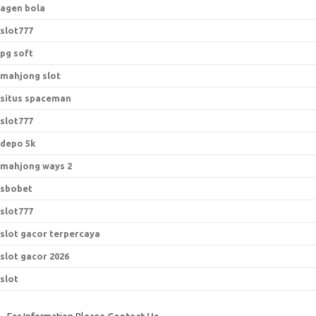
agen bola
slot777
pg soft
mahjong slot
situs spaceman
slot777
depo 5k
mahjong ways 2
sbobet
slot777
slot gacor terpercaya
slot gacor 2026
slot