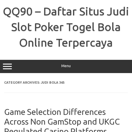
Skip
to
QQ90 – Daftar Situs Judi
content
Slot Poker Togel Bola
Online Terpercaya
Menu
CATEGORY ARCHIVES:
JUDI BOLA 365
Game Selection Differences
Across Non GamStop and UKGC
Regulated Casino Platforms