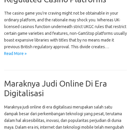
The casino game you’re craving might not be obtainable in your
ordinary platform, and the rationale may shock you. Whereas UK-
licensed casinos function underneath strict UKGC rules that restrict
certain game varieties and features, non-GamStop platforms usually
boast expansive libraries with titles that by no means made it
previous British regulatory approval. This divide creates…
Read More »
Maraknya Judi Online Di Era
Digitalisasi
Maraknya judi online di era digitalisasi merupakan salah satu
dampak besar dari perkembangan teknologi yang pesat, terutama
dalam hal aksesibilitas, inovasi, dan popularitas perjudian di dunia
maya. Dalam era ini, internet dan teknologi mobile telah mengubah