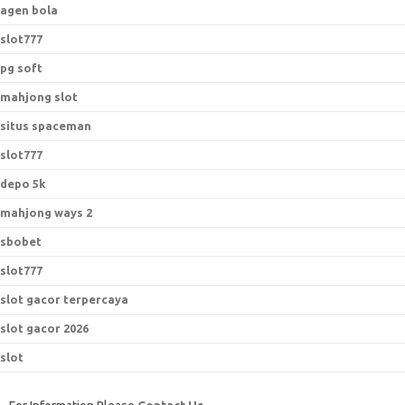
agen bola
slot777
pg soft
mahjong slot
situs spaceman
slot777
depo 5k
mahjong ways 2
sbobet
slot777
slot gacor terpercaya
slot gacor 2026
slot