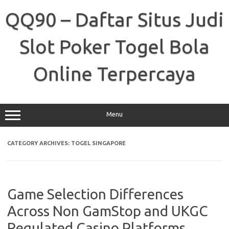
Skip
to
QQ90 – Daftar Situs Judi
content
Slot Poker Togel Bola
Online Terpercaya
Menu
CATEGORY ARCHIVES:
TOGEL SINGAPORE
Game Selection Differences
Across Non GamStop and UKGC
Regulated Casino Platforms