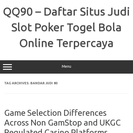
Skip
to
QQ90 – Daftar Situs Judi
content
Slot Poker Togel Bola
Online Terpercaya
Menu
TAG ARCHIVES:
BANDAR JUDI 80
Game Selection Differences
Across Non GamStop and UKGC
Regulated Casino Platforms