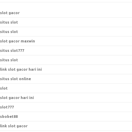
slot gacor
situs slot
situs slot
slot gacor maxwin
situs slot777
situs slot
link slot gacor hari ini
situs slot online
slot
slot gacor hari ini
slot777
sbobet88
link slot gacor