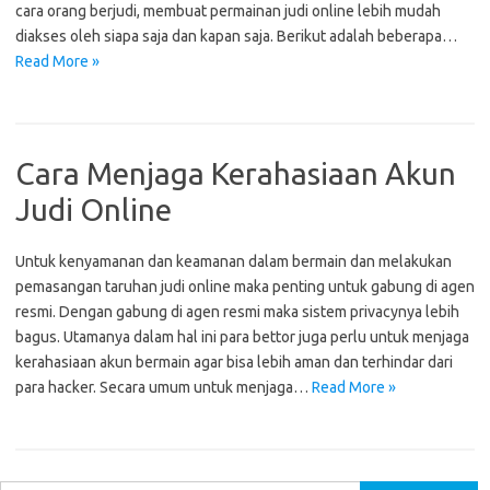
cara orang berjudi, membuat permainan judi online lebih mudah
diakses oleh siapa saja dan kapan saja. Berikut adalah beberapa…
Read More »
Cara Menjaga Kerahasiaan Akun
Judi Online
Untuk kenyamanan dan keamanan dalam bermain dan melakukan
pemasangan taruhan judi online maka penting untuk gabung di agen
resmi. Dengan gabung di agen resmi maka sistem privacynya lebih
bagus. Utamanya dalam hal ini para bettor juga perlu untuk menjaga
kerahasiaan akun bermain agar bisa lebih aman dan terhindar dari
para hacker. Secara umum untuk menjaga…
Read More »