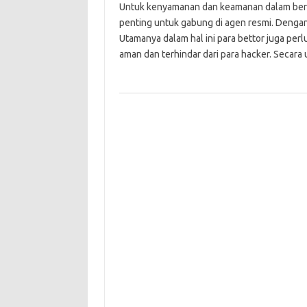
Untuk kenyamanan dan keamanan dalam berm
penting untuk gabung di agen resmi. Dengan
Utamanya dalam hal ini para bettor juga per
aman dan terhindar dari para hacker. Seca