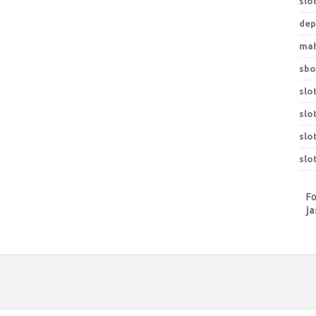
slo
dep
mah
sbo
slo
slo
slo
slo
Fo
ja