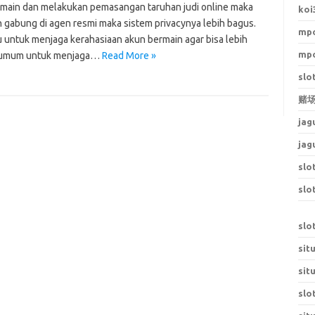
ain dan melakukan pemasangan taruhan judi online maka
koi
 gabung di agen resmi maka sistem privacynya lebih bagus.
mpo
lu untuk menjaga kerahasiaan akun bermain agar bisa lebih
mp
ra umum untuk menjaga…
Read More »
slo
赌
jag
jag
slo
slo
slo
sit
sit
slo