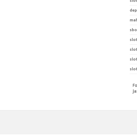
slo
dep
mah
sbo
slo
slo
slo
slo
Fo
ja