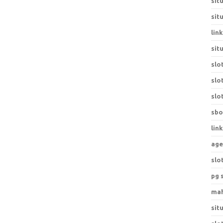
sit
sit
lin
sit
slo
slo
slo
sbo
lin
age
slo
pg 
mah
sit