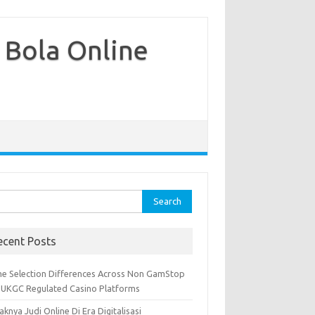
 Bola Online
rch
ecent Posts
e Selection Differences Across Non GamStop
 UKGC Regulated Casino Platforms
knya Judi Online Di Era Digitalisasi