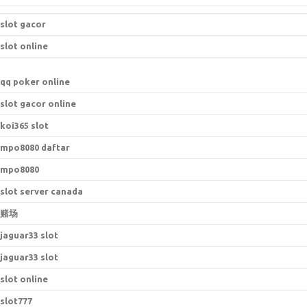
slot gacor
slot online
qq poker online
slot gacor online
koi365 slot
mpo8080 daftar
mpo8080
slot server canada
赌场
jaguar33 slot
jaguar33 slot
slot online
slot777