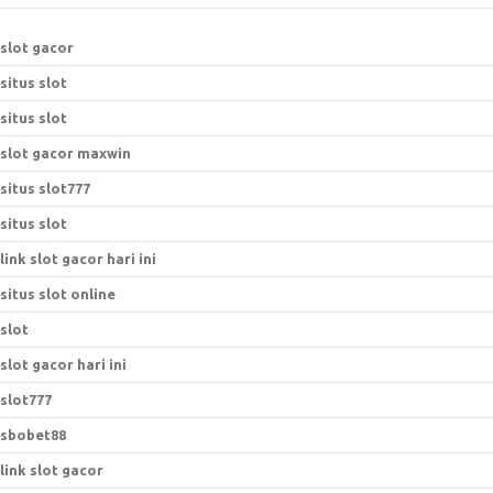
slot gacor
situs slot
situs slot
slot gacor maxwin
situs slot777
situs slot
link slot gacor hari ini
situs slot online
slot
slot gacor hari ini
slot777
sbobet88
link slot gacor