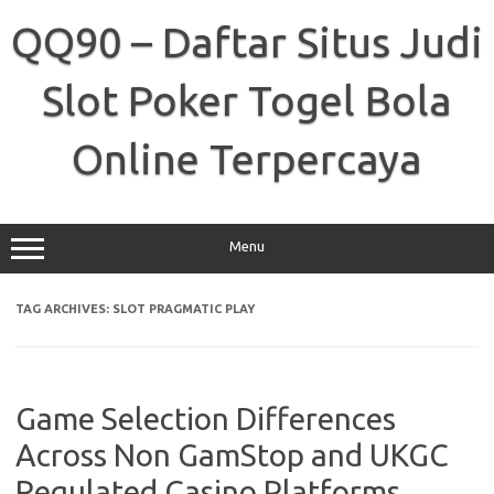
Skip
to
QQ90 – Daftar Situs Judi
content
Slot Poker Togel Bola
Online Terpercaya
Menu
TAG ARCHIVES:
SLOT PRAGMATIC PLAY
Game Selection Differences
Across Non GamStop and UKGC
Regulated Casino Platforms