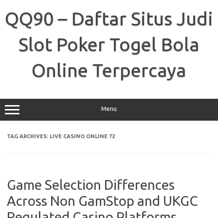
Skip
to
QQ90 – Daftar Situs Judi
content
Slot Poker Togel Bola
Online Terpercaya
Menu
TAG ARCHIVES:
LIVE CASINO ONLINE 72
Game Selection Differences
Across Non GamStop and UKGC
Regulated Casino Platforms